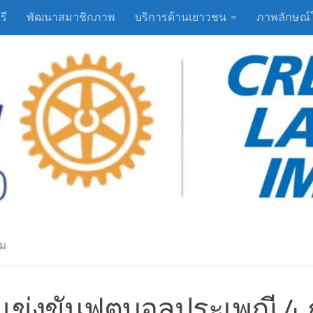
รี
พัฒนาสมาชิกภาพ
บริการด้านเยาวชน
ภาพลักษณ์
รม
ข่งขันฟุตบอลประเพณี 4 ภา