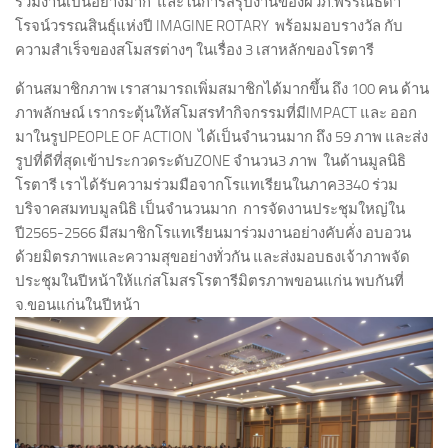
ร่วมงานเป็นอย่างมาก และในการสรุปงานของผวภ.พรรณธิดา
โรจน์วรรณสินธุ์แห่งปี IMAGINE ROTARY พร้อมมอบรางวัล กับ
ความสำเร็จของสโมสรต่างๆ ในเรื่อง 3 เสาหลักของโรตารี
ด้านสมาชิกภาพ เราสามารถเพิ่มสมาชิกได้มากขึ้น ถึง 100 คน ด้าน
ภาพลักษณ์ เรากระตุ้นให้สโมสรทำกิจกรรมที่มีIMPACT และ ออก
มาในรูปPEOPLE OF ACTION ได้เป็นจำนวนมาก ถึง 59 ภาพ และส่ง
รูปที่ดีที่สุดเข้าประกวดระดับZONE จำนวน3 ภาพ ในด้านมูลนิธิ
โรตารี เราได้รับความร่วมมือจากโรแทเรียนในภาค3340 ร่วม
บริจาคสมทบมูลนิธิ เป็นจำนวนมาก การจัดงานประชุมใหญ่ใน
ปี2565-2566 มีสมาชิกโรแทเรียนมาร่วมงานอย่างคับคั่ง อบอวน
ด้วยมิตรภาพและความสุขอย่างทั่วกัน และส่งมอบธงเจ้าภาพจัด
ประชุมในปีหน้าให้แก่สโมสรโรตารีมิตรภาพขอนแก่น พบกันที่
จ.ขอนแก่นในปีหน้า