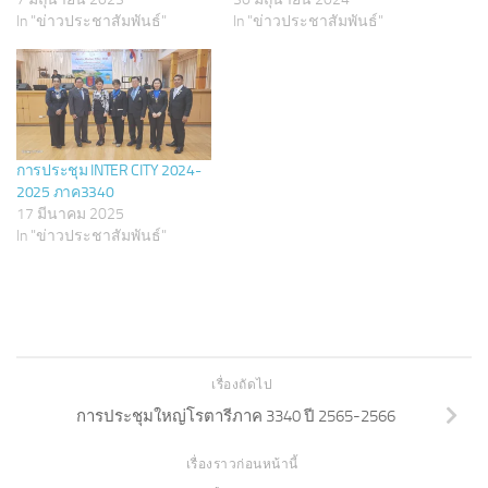
(
k
O
(
In "ข่าวประชาสัมพันธ์"
In "ข่าวประชาสัมพันธ์"
p
O
e
p
n
e
s
n
i
s
n
i
n
n
e
n
w
e
w
w
i
w
การประชุม INTER CITY 2024-
n
i
d
n
2025 ภาค3340
o
d
w
o
17 มีนาคม 2025
)
w
In "ข่าวประชาสัมพันธ์"
)
เรื่องถัดไป
การประชุมใหญ่โรตารีภาค 3340 ปี 2565-2566
เรื่องราวก่อนหน้านี้