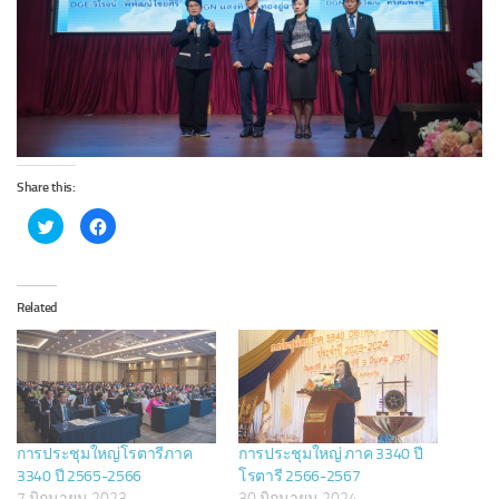
Share this:
C
C
l
l
i
i
c
c
k
k
t
t
o
o
Related
s
s
h
h
a
a
r
r
e
e
o
o
n
n
T
F
w
a
i
c
t
e
การประชุมใหญ่โรตารีภาค
การประชุมใหญ่ ภาค 3340 ปี
t
b
e
o
3340 ปี 2565-2566
โรตารี 2566-2567
r
o
7 มิถุนายน 2023
30 มิถุนายน 2024