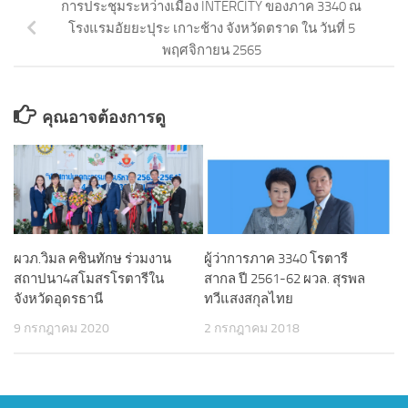
การประชุมระหว่างเมือง INTERCITY ของภาค 3340 ณ
โรงแรมอัยยะปุระ เกาะช้าง จังหวัดตราด ใน วันที่ 5
พฤศจิกายน 2565
คุณอาจต้องการดู
ผวภ.วิมล คชินทักษ ร่วมงาน
ผู้ว่าการภาค 3340 โรตารี
สถาปนา4สโมสรโรตารีใน
สากล ปี 2561-62 ผวล. สุรพล
จังหวัดอุดรธานี
ทวีแสงสกุลไทย
9 กรกฎาคม 2020
2 กรกฎาคม 2018