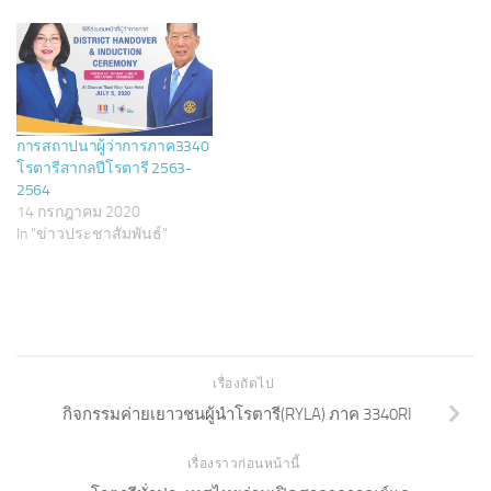
n
e
s
n
i
s
n
i
n
n
e
n
w
e
w
w
i
w
n
i
d
n
การสถาปนาผู้ว่าการภาค3340
o
d
w
o
โรตารีสากลปีโรตารี 2563-
)
w
2564
)
14 กรกฎาคม 2020
In "ข่าวประชาสัมพันธ์"
เรื่องถัดไป
กิจกรรมค่ายเยาวชนผู้นำโรตารี(RYLA) ภาค 3340RI
เรื่องราวก่อนหน้านี้