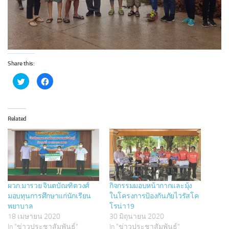
Share this:
C
C
l
l
i
i
c
c
k
k
t
t
o
o
Related
s
s
h
h
a
a
r
r
e
e
o
o
n
n
T
F
w
a
i
c
t
e
ผวภ.มารวย จินตบัณฑิตวงศ์
กิจกรรมมอบหน้ากากและมุ้ง
t
b
e
o
มอบทุนการศึกษาแก่นักเรียน
ในโครงการป้องกันภัยไวรัสโค
r
o
พยาบาล
โรน่า19
(
k
O
(
18 เมษายน 2020
30 มิถุนายน 2020
p
O
e
p
In "ข่าวประชาสัมพันธ์"
In "ข่าวประชาสัมพันธ์"