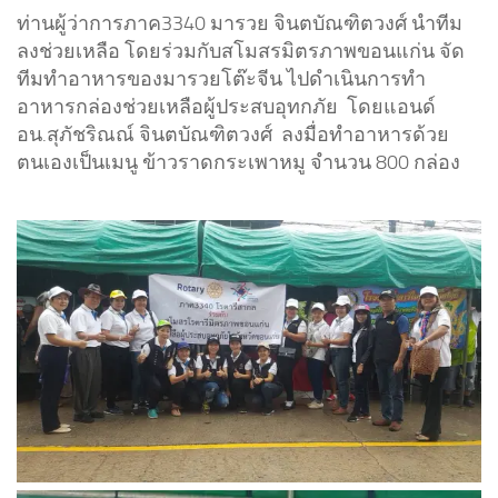
ท่านผู้ว่าการภาค3340 มารวย จินตบัณฑิตวงศ์ นำทีม
ลงช่วยเหลือ โดยร่วมกับสโมสรมิตรภาพขอนแก่น จัด
ทีมทำอาหารของมารวยโต๊ะจีน ไปดำเนินการทำ
อาหารกล่องช่วยเหลือผู้ประสบอุทกภัย โดยแอนด์
อน.สุภัชริณณ์ จินตบัณฑิตวงศ์ ลงมื่อทำอาหารด้วย
ตนเอง
เป็นเมนู ข้าวราดกระเพาหมู จำนวน 800 กล่อง