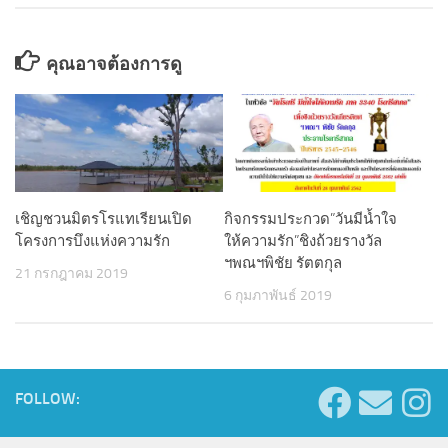
คุณอาจต้องการดู
เชิญชวนมิตรโรแทเรียนเปิด
กิจกรรมประกวด”วันมีน้ำใจ
โครงการบึงแห่งความรัก
ให้ความรัก”ชิงถ้วยรางวัล
ฯพณฯพิชัย รัตตกุล
21 กรกฎาคม 2019
6 กุมภาพันธ์ 2019
FOLLOW: