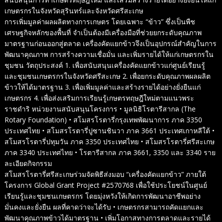
เกษตรกรในจังหวัดสุรินทร์และจังหวัดศรีสะเกษ
การเพิ่มมูลค่าผลผลิตทางการเกษตร โดยเฉพาะ “ข้าว” ซึ่งเป็นพืช
เศรษฐกิจหลักของพื้นที่ จำเป็นต้องมีเครื่องมือที่ช่วยยกระดับคุณภาพ
มาตรฐานก่อนออกสู่ตลาด เครื่องคัดแยกข้าวจึงเป็นอุปกรณ์สำคัญในการ
พัฒนาคุณภาพ การสร้างความเชื่อมั่น และเพิ่มรายได้ให้แก่เกษตรกรใน
ชุมชน วัตถุประสงค์ 1. เพื่อสนับสนุนเครื่องคัดแยกข้าวแก่ศูนย์เรียนรู้
และชุมชนเกษตรกรในจังหวัดศรีสะเกษ 2. เพื่อยกระดับคุณภาพผลผลิต
ข้าวให้ได้มาตรฐาน 3. เพื่อเพิ่มมูลค่าและสร้างรายได้อย่างยั่งยืนแก่
เกษตรกร 4. เพื่อส่งเสริมการเรียนรู้เกษตรทฤษฎีใหม่ตามแนวพระ
ราชดำริ หน่วยงานสนับสนุนโครงการ • มูลนิธิโรตารีสากล (The
Rotary Foundation) • สโมสรโรตารี่กรุงเทพพัฒนาการ ภาค 3350
ประเทศไทย • สโมสรโรตารี่ปูซานชินวา ภาค 3661 ประเทศเกาหลีใต้ •
สโมสรโรตารี่ปทุมวัน ภาค 3350 ประเทศไทย • สโมสรโรตารี่ศรีสะเกษ
ภาค 3340 ประเทศไทย • โรตารีสากล ภาค 3661, 3350 และ 3340 ราย
ละเอียดกิจกรรม
สโมสรโรตารี่ศรีสะเกษร่วมจัดพิธีส่งมอบ “เครื่องคัดแยกข้าว” ภายใต้
โครงการ Global Grant Project #2570768 เพื่อใช้ประโยชน์ในศูนย์
เรียนรู้และชุมชนเกษตรกร โดยมุ่งหวังให้เกิดการพัฒนาอาชีพอย่าง
มั่นคงและยั่งยืน ผลที่คาดว่าจะได้รับ • เกษตรกรสามารถคัดแยกและ
พัฒนาคุณภาพข้าวได้มาตรฐาน • เพิ่มโอกาสทางการตลาดและรายได้